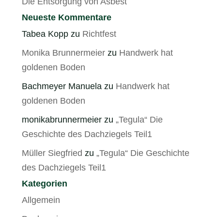
Die Entsorgung von Asbest
Neueste Kommentare
Tabea Kopp
zu
Richtfest
Monika Brunnermeier
zu
Handwerk hat
goldenen Boden
Bachmeyer Manuela
zu
Handwerk hat
goldenen Boden
monikabrunnermeier
zu
„Tegula“ Die
Geschichte des Dachziegels Teil1
Müller Siegfried
zu
„Tegula“ Die Geschichte
des Dachziegels Teil1
Kategorien
Allgemein