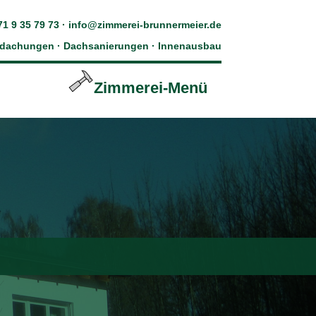
71 9 35 79 73
·
info@zimmerei-brunnermeier.de
edachungen · Dachsanierungen · Innenausbau
Zimmerei-Menü