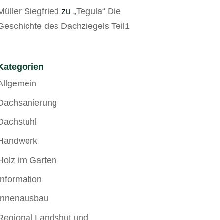
Müller Siegfried
zu
„Tegula“ Die
Geschichte des Dachziegels Teil1
Kategorien
Allgemein
Dachsanierung
Dachstuhl
Handwerk
Holz im Garten
Information
Innenausbau
Regional Landshut und