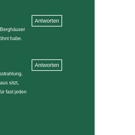
Antworten
e Berghäuser
öhnt habe.
Antworten
strahlung.
us sitzt,
ür fast jeden