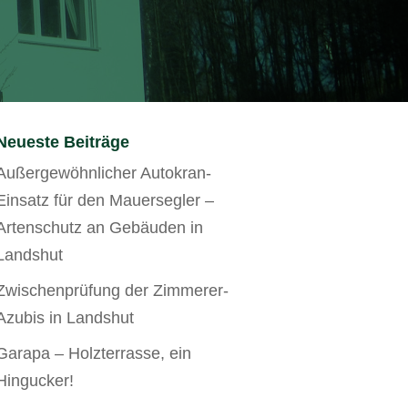
Neueste Beiträge
Außergewöhnlicher Autokran-
Einsatz für den Mauersegler –
Artenschutz an Gebäuden in
Landshut
Zwischenprüfung der Zimmerer-
Azubis in Landshut
Garapa – Holzterrasse, ein
Hingucker!