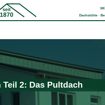
08
Dachstühle · B
Teil 2: Das Pultdach