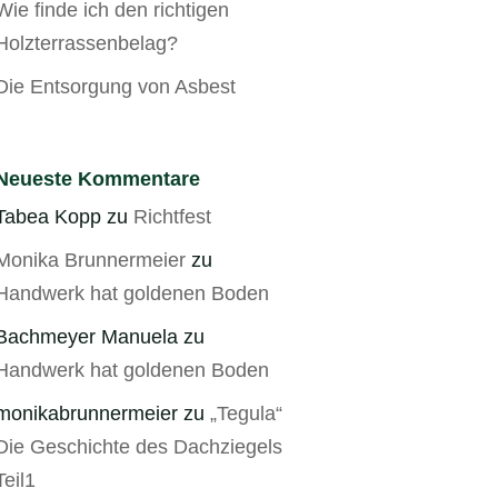
Wie finde ich den richtigen
Holzterrassenbelag?
Die Entsorgung von Asbest
Neueste Kommentare
Tabea Kopp
zu
Richtfest
Monika Brunnermeier
zu
Handwerk hat goldenen Boden
Bachmeyer Manuela
zu
Handwerk hat goldenen Boden
monikabrunnermeier
zu
„Tegula“
Die Geschichte des Dachziegels
Teil1