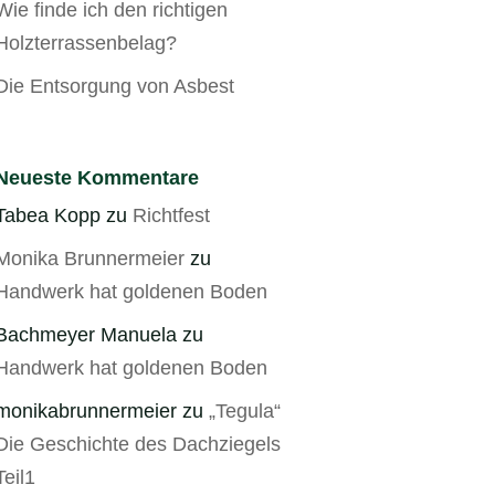
Wie finde ich den richtigen
Holzterrassenbelag?
Die Entsorgung von Asbest
Neueste Kommentare
Tabea Kopp
zu
Richtfest
Monika Brunnermeier
zu
Handwerk hat goldenen Boden
Bachmeyer Manuela
zu
Handwerk hat goldenen Boden
monikabrunnermeier
zu
„Tegula“
Die Geschichte des Dachziegels
Teil1