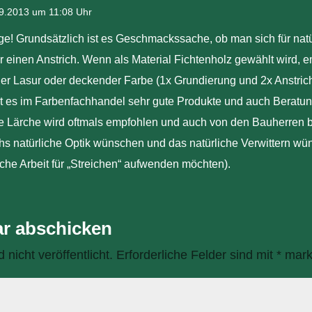
9.2013 um 11:08 Uhr
age! Grundsätzlich ist es Geschmackssache, ob man sich für natü
r einen Anstrich. Wenn als Material Fichtenholz gewählt wird, e
er Lasur oder deckender Farbe (1x Grundierung und 2x Anstrich
bt es im Farbenfachhandel sehr gute Produkte und auch Beratun
che Lärche wird oftmals empfohlen und auch von den Bauherren 
chs natürliche Optik wünschen und das natürliche Verwittern w
iche Arbeit für „Streichen“ aufwenden möchten).
r abschicken
nicht veröffentlicht.
Erforderliche Felder sind mit
*
marki