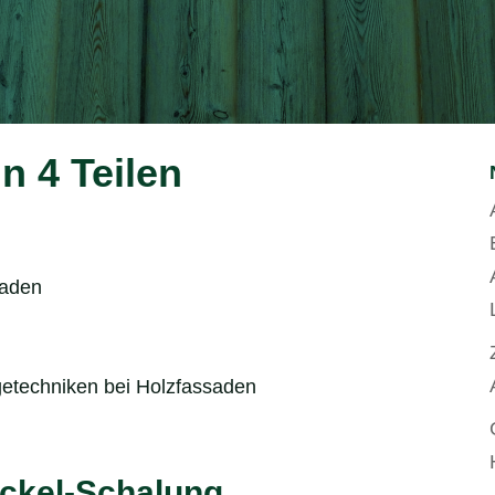
in 4 Teilen
saden
etechniken bei Holzfassaden
ckel-Schalung