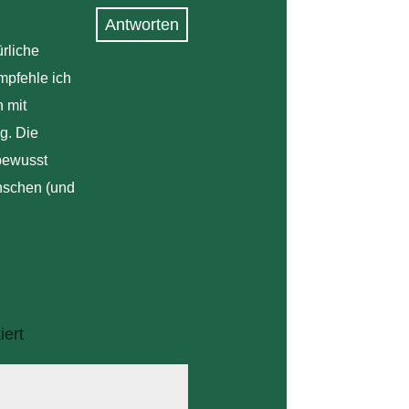
Antworten
rliche
mpfehle ich
 mit
g. Die
bewusst
ünschen (und
ert