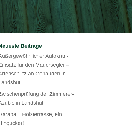
Neueste Beiträge
Außergewöhnlicher Autokran-
Einsatz für den Mauersegler –
Artenschutz an Gebäuden in
Landshut
Zwischenprüfung der Zimmerer-
Azubis in Landshut
Garapa – Holzterrasse, ein
Hingucker!