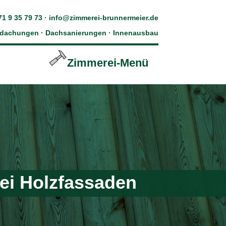
71 9 35 79 73
·
info@zimmerei-brunnermeier.de
edachungen · Dachsanierungen · Innenausbau
Zimmerei-Menü
bei Holzfassaden