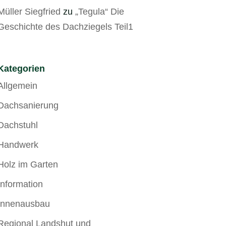
Müller Siegfried
zu
„Tegula“ Die
Geschichte des Dachziegels Teil1
Kategorien
Allgemein
Dachsanierung
Dachstuhl
Handwerk
Holz im Garten
Information
Innenausbau
Regional Landshut und